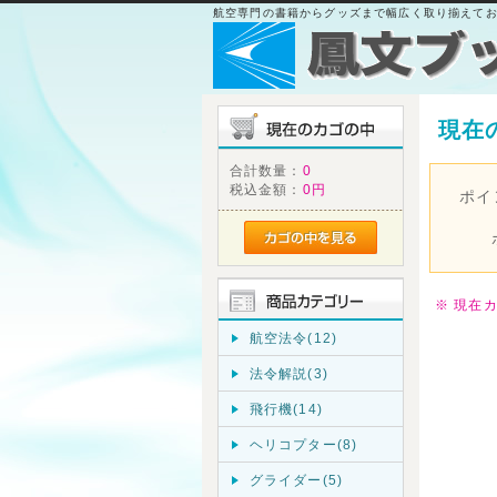
航空専門の書籍からグッズまで幅広く取り揃えて
現在
合計数量：
0
税込金額：
0円
ポイ
※ 現在
航空法令(12)
法令解説(3)
飛行機(14)
ヘリコプター(8)
グライダー(5)