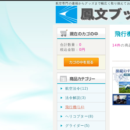
航空専門の書籍からグッズまで幅広く取り揃えて
飛行
合計数量：
0
14件
の商
税込金額：
0円
航空法令(12)
法令解説(3)
飛行機(14)
ヘリコプター(8)
グライダー(5)