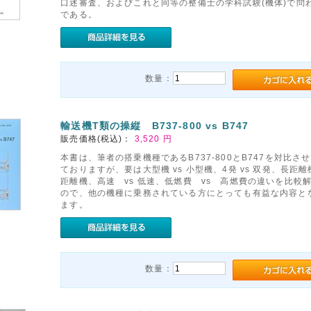
口述審査、およびこれと同等の整備士の学科試験(機体)で問
である。
数量：
輸送機T類の操縦 B737-800 vs B747
販売価格(税込)：
3,520
円
本書は、筆者の搭乗機種であるB737-800とB747を対比さ
ておりますが、要は大型機 vs 小型機、4発 vs 双発、長距離機
距離機、高速 vs 低速、低燃費 vs 高燃費の違いを比較
ので、他の機種に乗務されている方にとっても有益な内容と
ます。
数量：