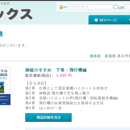
おります。
記憶
機
品がございます。
価格順
新着順
表示件
操縦のすすめ 下巻・飛行機編
販売価格(税込)：
1,430
円
【主な項目】
第1章 仕事として固定翼機パイロットを目指す
第2章 体験談:飛行機で空を飛ぶ魅力
第3章 先輩パイロットの声(飛行機・回転翼航空機編)
第4章 飛行機の自家用操縦士を取得する方法
第5章 はじめの一歩