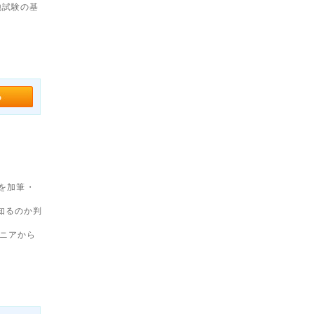
地試験の基
事を加筆・
知るのか判
ニアから