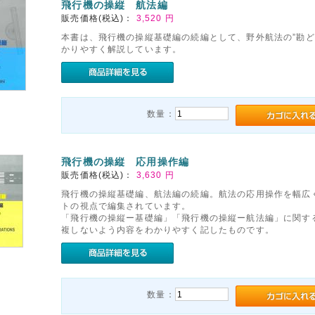
飛行機の操縦 航法編
販売価格(税込)：
3,520
円
本書は、飛行機の操縦基礎編の続編として、野外航法の”勘ど
かりやすく解説しています。
数量：
飛行機の操縦 応用操作編
販売価格(税込)：
3,630
円
飛行機の操縦基礎編、航法編の続編。航法の応用操作を幅広
トの視点で編集されています。
「飛行機の操縦ー基礎編」「飛行機の操縦ー航法編」に関す
複しないよう内容をわかりやすく記したものです。
数量：