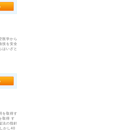
空医学から
曲技を安全
らはいざと
明を取得す
取得 す
縦法の指針
しかし40