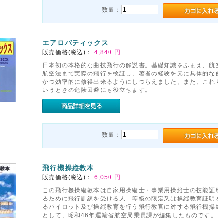
数量：
エアロバティックス
販売価格(税込)：
4,840
円
日本初の本格的な曲技飛行の解説書。基礎知識をふまえ、航
航空法まで実際の飛行を検証し、著者の経験を元に具体的な
かつ効率的に修得出来るようにしつらえました。また、これ
いうときの危険回避にも役立ちます。
数量：
飛行機操縦教本
販売価格(税込)：
6,050
円
この飛行機操縦教本は自家用操縦士・事業用操縦士の技能証
るために飛行訓練を受ける人、等級の限定又は操縦教育証明を
るパイロット及び操縦教育を行う飛行教官に対する飛行機操
として、昭和46年運輸省航空局乗員課が編集したものです。