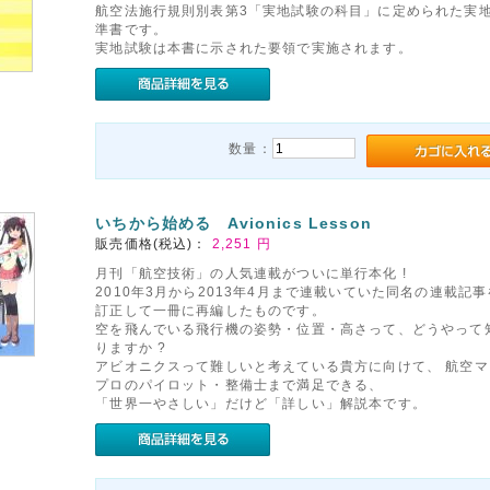
航空法施行規則別表第3「実地試験の科目」に定められた実
準書です。
実地試験は本書に示された要領で実施されます。
数量：
いちから始める Avionics Lesson
販売価格(税込)：
2,251
円
月刊「航空技術」の人気連載がついに単行本化 !
2010年3月から2013年4月まで連載いていた同名の連載記
訂正して一冊に再編したものです。
空を飛んでいる飛行機の姿勢・位置・高さって、どうやって
りますか ?
アビオニクスって難しいと考えている貴方に向けて、 航空マ
プロのパイロット・整備士まで満足できる、
「世界一やさしい」だけど「詳しい」解説本です。