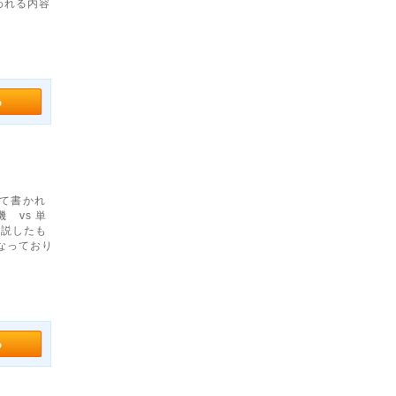
われる内容
せて書かれ
 vs 単
解説したも
なっており