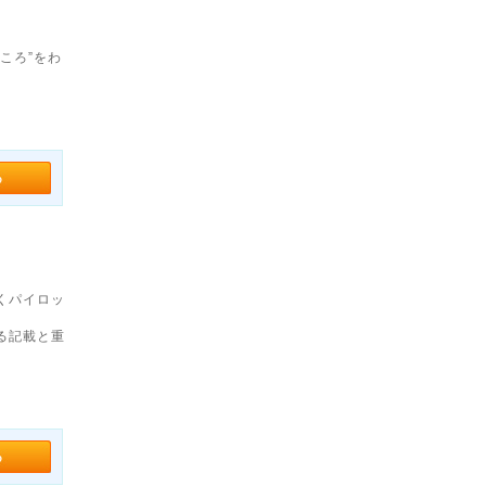
ころ”をわ
くパイロッ
る記載と重