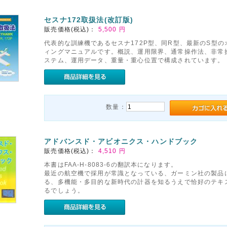
セスナ172取扱法(改訂版)
販売価格(税込)：
5,500
円
代表的な訓練機であるセスナ172P型、同R型、最新のS型の
ィングマニュアルです。概説、運用限界、通常操作法、非常
ステム、運用データ、重量・重心位置で構成されています。
数量：
アドバンスド・アビオニクス・ハンドブック
販売価格(税込)：
4,510
円
本書はFAA-H-8083-6の翻訳本になります。
最近の航空機で採用が常識となっている、ガーミン社の製品
る、多機能・多目的な新時代の計器を知るうえで恰好のテキ
るでしょう。