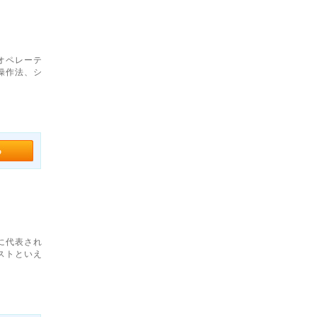
オペレーテ
操作法、シ
に代表され
ストといえ