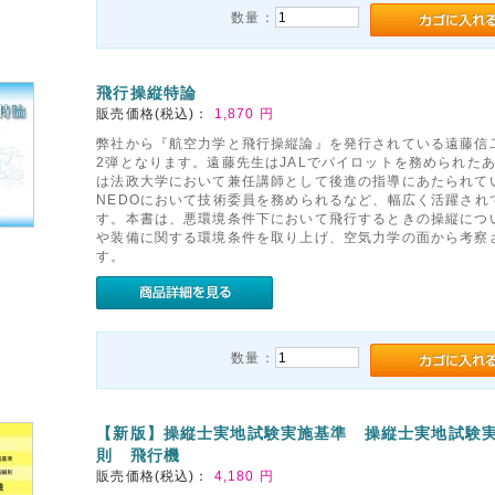
数量：
飛行操縦特論
販売価格(税込)：
1,870
円
弊社から『航空力学と飛行操縦論』を発行されている遠藤信
2弾となります。遠藤先生はJALでパイロットを務められた
は法政大学において兼任講師として後進の指導にあたられて
NEDOにおいて技術委員を務められるなど、幅広く活躍され
す。本書は、悪環境条件下において飛行するときの操縦につ
や装備に関する環境条件を取り上げ、空気力学の面から考察
す。
数量：
【新版】操縦士実地試験実施基準 操縦士実地試験
則 飛行機
販売価格(税込)：
4,180
円