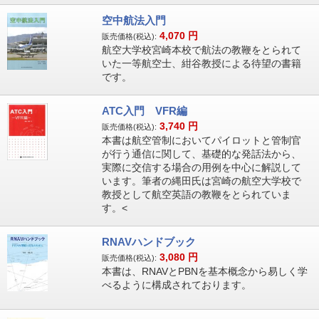
空中航法入門
4,070
円
販売価格(税込):
航空大学校宮崎本校で航法の教鞭をとられて
いた一等航空士、紺谷教授による待望の書籍
です。
ATC入門 VFR編
3,740
円
販売価格(税込):
本書は航空管制においてパイロットと管制官
が行う通信に関して、基礎的な発話法から、
実際に交信する場合の用例を中心に解説して
います。筆者の縄田氏は宮崎の航空大学校で
教授として航空英語の教鞭をとられていま
す。<
RNAVハンドブック
3,080
円
販売価格(税込):
本書は、RNAVとPBNを基本概念から易しく学
べるように構成されております。