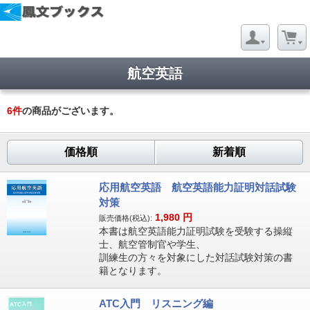
航空英語
6
件
の商品がございます。
価格順
新着順
応用航空英語 航空英語能力証明対話試験
対策
1,980
円
販売価格(税込):
本書は航空英語能力証明試験を受験する操縦
士、航空管制官や学生、
訓練生の方々を対象にした対話試験対策の書
籍となります。
ATC入門 リスニング編