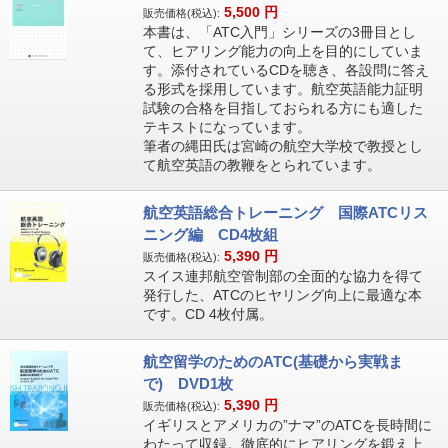
5,500
円
販売価格(税込):
本書は、「ATC入門」シリーズの3冊目とし
て、ヒアリング能力の向上を目的にしていま
す。添付されているCDを聴き、各設問に答え
る形式を採用しています。航空英語能力証明
試験の合格を目指しておられる方にも適した
テキストになっています。
筆者の縄田氏は宮崎の航空大学校で教授とし
て航空英語の教鞭をとられています。
航空英語総合トレーニング 国際ATCリス
ニング編 CD4枚組
5,390
円
販売価格(税込):
スイス連邦航空管制部の全面的な協力を得て
発行した、ATCのヒヤリング向上に最適な本
です。CD 4枚付属。
航空留学のためのATC(基礎から実戦ま
で) DVD1枚
5,390
円
販売価格(税込):
イギリスとアメリカの”ナマ”のATCを長時間に
わたって収録。徹底的にヒアリングを鍛え上