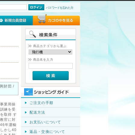
パスワードを忘れた方
商品カテゴリから選ぶ
商品名を入力
興財団 /
ご注文の手順
事業用操
訓練を受
配送方法
を取得 す
教官に対
お支払いについて
46年運輸
しかし40
返品・交換について
られる知