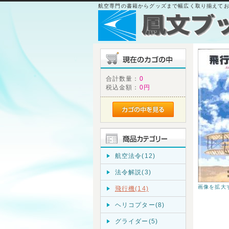
航空専門の書籍からグッズまで幅広く取り揃えて
合計数量：
0
税込金額：
0円
航空法令(12)
法令解説(3)
画像を拡大
飛行機(14)
ヘリコプター(8)
グライダー(5)