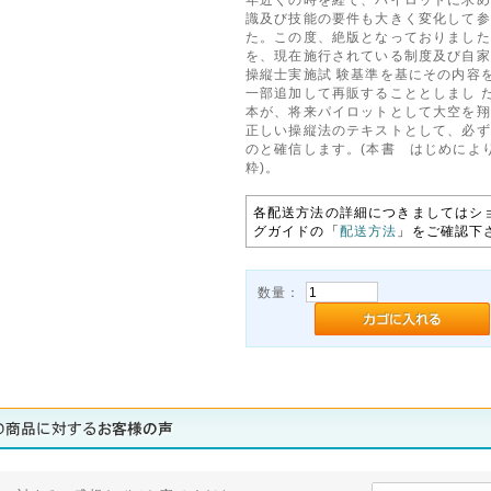
識及び技能の要件も大きく変化して参
た。この度、絶版となっておりました
を、現在施行されている制度及び自家
操縦士実施試 験基準を基にその内容
一部追加して再販することとしまし 
本が、将来パイロットとして大空を翔
正しい操縦法のテキストとして、必ず
のと確信します。(本書 はじめによ
粋)。
各配送方法の詳細につきましてはシ
グガイドの「
配送方法
」をご確認下
数量：