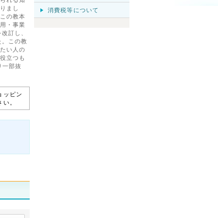
りまし
消費税等について
この教本
用・事業
を改訂し、
た。この教
たい人の
役立つも
り一部抜
ョッピン
さい。