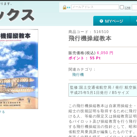
おります。
記憶
商品コード：
516510
飛行機操縦教本
販売価格(税込)
6,050
円
ポイント：
55
Pt
関連カテゴリ：
飛行機
監修:国土交通省航空局 / 発行:航空振
平成25年5月1日発行 / B5サイズ
この飛行機操縦教本は自家用操縦士・
縦士の技能証明を取得するために飛行
する
ける人、等級の限定又は操縦教育証明
るパイロット及び操縦教育を行う飛行
する飛行機操縦法の指針として、昭和
省航空局乗員課が編集したものです。
年近くの時を経て、パイロットに求め