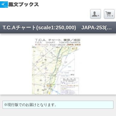
T.C.Aチャート(scale1:250,000) JAPA-253(東京・成田)
※現行版でのお届けとなります。