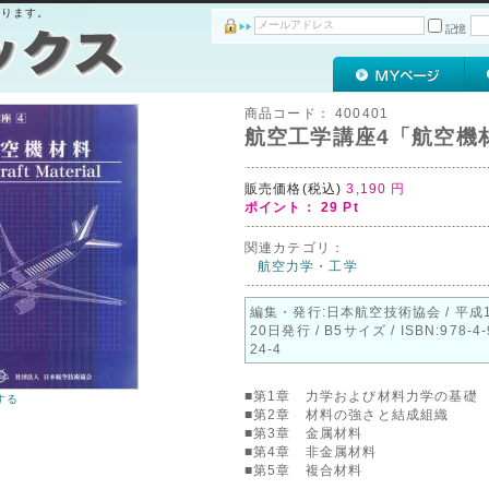
おります。
記憶
商品コード：
400401
航空工学講座4「航空機
販売価格(税込)
3,190
円
ポイント：
29
Pt
関連カテゴリ：
航空力学・工学
編集・発行:日本航空技術協会 / 平成
20日発行 / B5サイズ / ISBN:978-4-
24-4
■第1章 力学および材料力学の基礎
する
■第2章 材料の強さと結成組織
■第3章 金属材料
■第4章 非金属材料
■第5章 複合材料