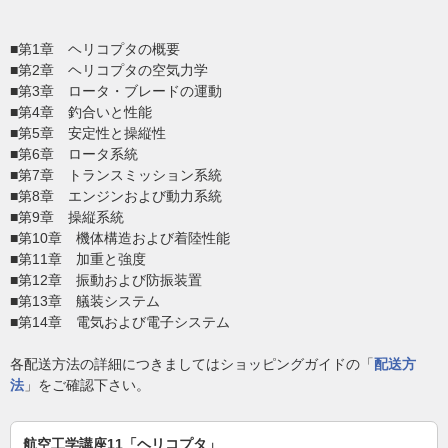
■第1章 ヘリコプタの概要
■第2章 ヘリコプタの空気力学
■第3章 ロータ・ブレードの運動
■第4章 釣合いと性能
■第5章 安定性と操縦性
■第6章 ロータ系統
■第7章 トランスミッション系統
■第8章 エンジンおよび動力系統
■第9章 操縦系統
■第10章 機体構造および着陸性能
■第11章 加重と強度
■第12章 振動および防振装置
■第13章 艤装システム
■第14章 電気および電子システム
各配送方法の詳細につきましてはショッピングガイドの「
配送方
法
」をご確認下さい。
航空工学講座11「ヘリコプタ」