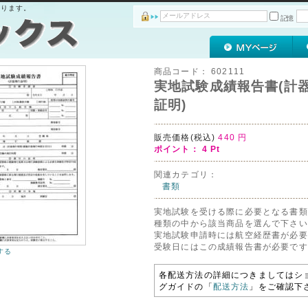
おります。
記憶
商品コード：
602111
実地試験成績報告書(計
証明)
販売価格(税込)
440
円
ポイント：
4
Pt
関連カテゴリ：
書類
実地試験を受ける際に必要となる書類
種類の中から該当商品を選んで下さい
実地試験申請時には航空経歴書が必要
受験日にはこの成績報告書が必要です
する
各配送方法の詳細につきましてはシ
グガイドの「
配送方法
」をご確認下