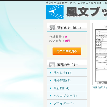
航空専門の書籍からグッズまで幅広く取り揃えて
合計数量：
0
税込金額：
0円
航空法令(12)
法令解説(3)
画像を拡大
飛行機(14)
ヘリコプター(8)
グライダー(5)