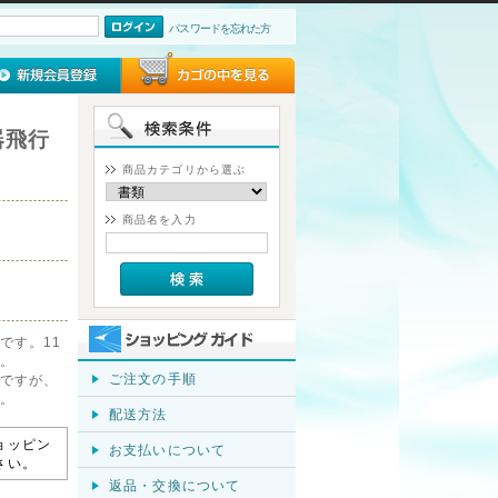
パスワードを忘れた方
器飛行
商品カテゴリから選ぶ
商品名を入力
です。11
。
ご注文の手順
ですが、
。
配送方法
ョッピン
お支払いについて
さい。
返品・交換について