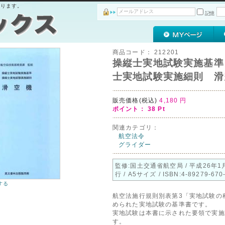
おります。
記憶
商品コード：
212201
操縦士実地試験実施基準
士実地試験実施細則 滑
販売価格(税込)
4,180
円
ポイント：
38
Pt
関連カテゴリ：
航空法令
グライダー
監修:国土交通省航空局 / 平成26年1
行 / A5サイズ / ISBN:4-89279-670
する
航空法施行規則別表第3「実地試験の
められた実地試験の基準書です。
実地試験は本書に示された要領で実施
す。