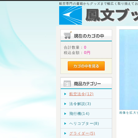
航空専門の書籍からグッズまで幅広く取り揃えて
合計数量：
0
税込金額：
0円
航空法令(12)
法令解説(3)
画像を拡大
飛行機(14)
ヘリコプター(8)
グライダー(5)