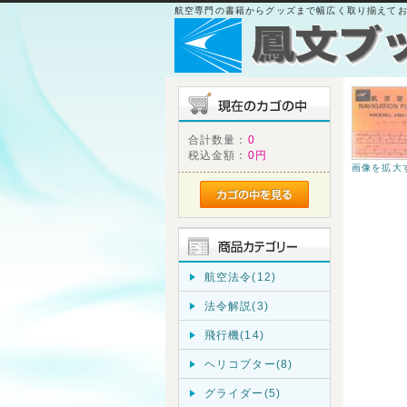
航空専門の書籍からグッズまで幅広く取り揃えて
合計数量：
0
税込金額：
0円
画像を拡大
航空法令(12)
法令解説(3)
飛行機(14)
ヘリコプター(8)
グライダー(5)