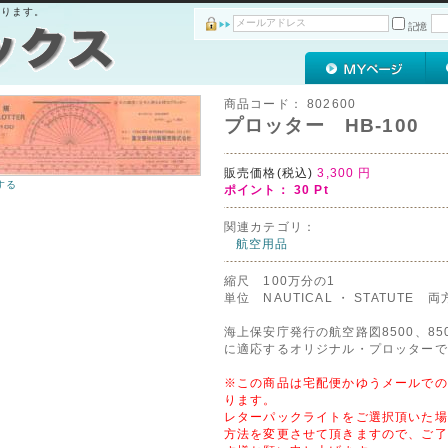
おります。
記憶
商品コード：
802600
プロッター HB-100
販売価格(税込)
3,300
円
する
ポイント：
30
Pt
関連カテゴリ：
航空用品
縮尺 100万分の1
単位 NAUTICAL ・ STATUTE 
海上保安庁発行の航空路図8500、850
に適応するオリジナル・プロッターで
※この商品は宅配便かゆうメールでの
ります。
レターパックライトをご選択頂いた場
方法を変更させて頂きますので、ご了