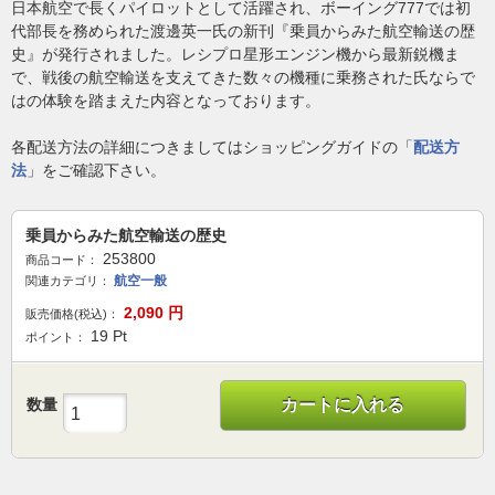
日本航空で長くパイロットとして活躍され、ボーイング777では初
代部長を務められた渡邊英一氏の新刊『乗員からみた航空輸送の歴
史』が発行されました。レシプロ星形エンジン機から最新鋭機ま
で、戦後の航空輸送を支えてきた数々の機種に乗務された氏ならで
はの体験を踏まえた内容となっております。
各配送方法の詳細につきましてはショッピングガイドの「
配送方
法
」をご確認下さい。
乗員からみた航空輸送の歴史
253800
商品コード：
航空一般
関連カテゴリ：
2,090
円
販売価格(税込)：
19
Pt
ポイント：
数量
カートに入れる