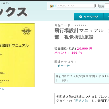
おります。
記憶
商品コード：
999999
飛行場設計マニュアル 
部 視覚援助施設
販売価格(税込)
20,900
円
ポイント：
190
Pt
関連カテゴリ：
航空一般
発行:財団法人航空振興財団 / 平成17
日 発行
する
各配送方法の詳細につきましてはシ
グガイドの「
配送方法
」をご確認下