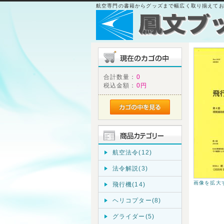
航空専門の書籍からグッズまで幅広く取り揃えて
合計数量：
0
税込金額：
0円
航空法令(12)
法令解説(3)
画像を拡大
飛行機(14)
ヘリコプター(8)
グライダー(5)