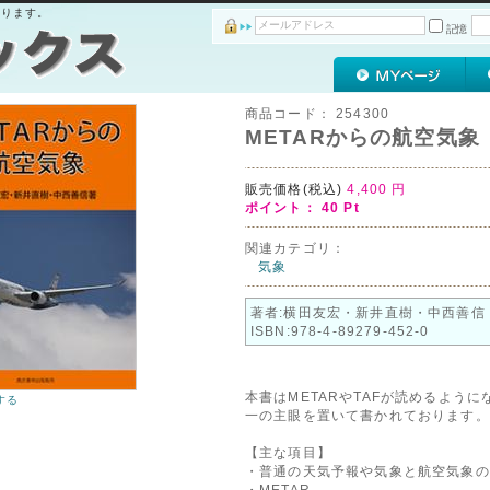
おります。
記憶
商品コード：
254300
METARからの航空気象
販売価格(税込)
4,400
円
ポイント：
40
Pt
関連カテゴリ：
気象
著者:横田友宏・新井直樹・中西善信 
ISBN:978-4-89279-452-0
本書はMETARやTAFが読めるように
する
一の主眼を置いて書かれております。
【主な項目】
・普通の天気予報や気象と航空気象の
・METAR