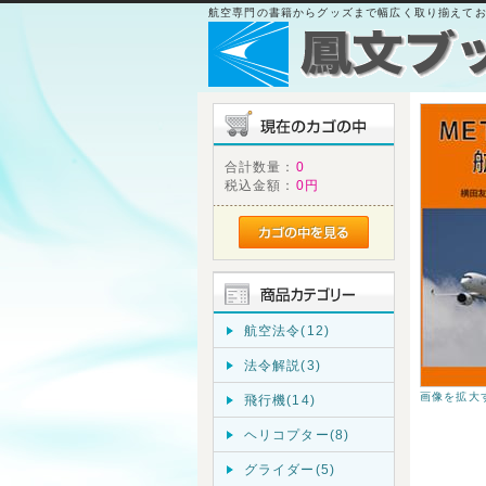
航空専門の書籍からグッズまで幅広く取り揃えて
合計数量：
0
税込金額：
0円
航空法令(12)
法令解説(3)
画像を拡大
飛行機(14)
ヘリコプター(8)
グライダー(5)