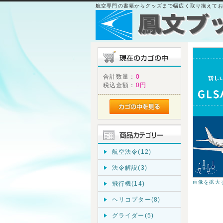
航空専門の書籍からグッズまで幅広く取り揃えて
合計数量：
0
税込金額：
0円
航空法令(12)
法令解説(3)
画像を拡大
飛行機(14)
ヘリコプター(8)
グライダー(5)