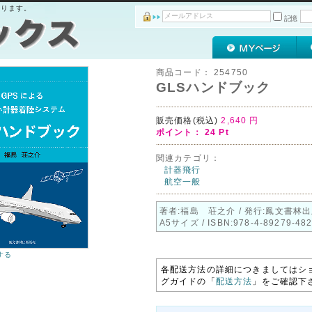
おります。
記憶
商品コード：
254750
GLSハンドブック
販売価格(税込)
2,640
円
ポイント：
24
Pt
関連カテゴリ：
計器飛行
航空一般
著者:福島 荘之介 / 発行:鳳文書林出
A5サイズ / ISBN:978-4-89279-482
する
各配送方法の詳細につきましてはシ
グガイドの「
配送方法
」をご確認下