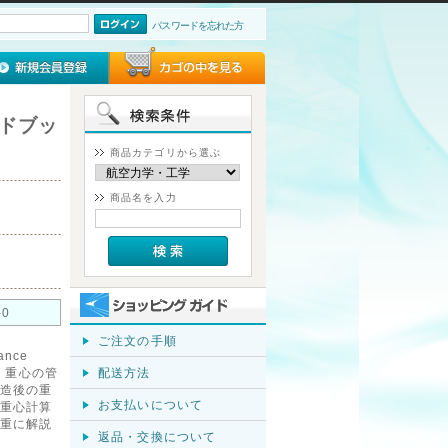
パスワードを忘れた方
ドブッ
商品カテゴリから選ぶ
商品名を入力
-0
ご注文の手順
ance
量・重心の管
配送方法
造後の重
お支払いについて
重心計算
重に解説
返品・交換について