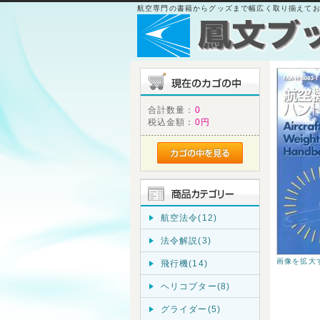
航空専門の書籍からグッズまで幅広く取り揃えて
合計数量：
0
税込金額：
0円
航空法令(12)
法令解説(3)
画像を拡大
飛行機(14)
ヘリコプター(8)
グライダー(5)