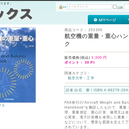
おります。
記憶
商品コード：
253300
航空機の重量・重心ハン
ク
販売価格(税込)
3,300
円
ポイント：
30
Pt
関連カテゴリ：
航空力学・工学
訳者:白石 磐 / ISBN:4-89279-264
FAA発行の"Aircraft Weight and Bal
する
Handbook"を翻訳したもので、重
理、重量測定、重心計算、修理又は改
心変更、電子計算機を使用した重量・
などについて、豊富な図面を交えて丁
されています。